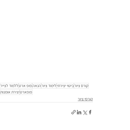
קורס ציור
ביטוי יצירתי
לימוד ציור
הנאה
פופ ארט
ללמוד לצייר
פופארט
יצירת אומנות
קורסי ציור